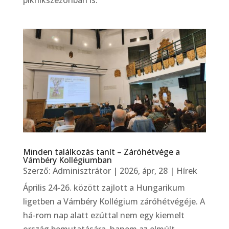
piknikszezonban is.
Minden találkozás tanít – Záróhétvége a
Vámbéry Kollégiumban
Szerző:
Adminisztrátor
|
2026, ápr, 28
|
Hírek
Április 24-26. között zajlott a Hungarikum
ligetben a Vámbéry Kollégium záróhétvégéje. A
há-rom nap alatt ezúttal nem egy kiemelt
ország bemutatására, hanem az elmúlt