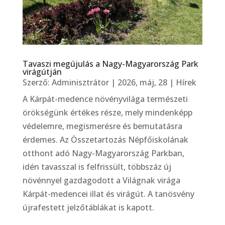
Tavaszi megújulás a Nagy-Magyarország Park
virágútján
Szerző:
Adminisztrátor
|
2026, máj, 28
|
Hírek
A Kárpát-medence növényvilága természeti
örökségünk értékes része, mely mindenképp
védelemre, megismerésre és bemutatásra
érdemes. Az Összetartozás Népfőiskolának
otthont adó Nagy-Magyarország Parkban,
idén tavasszal is felfrissült, többszáz új
növénnyel gazdagodott a Világnak virága
Kárpát-medencei illat és virágút. A tanösvény
újrafestett jelzőtáblákat is kapott.