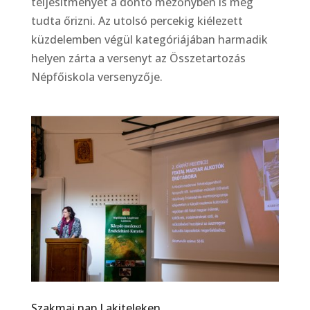
teljesítményét a döntő mezőnyben is meg
tudta őrizni. Az utolsó percekig kiélezett
küzdelemben végül kategóriájá­ban harmadik
helyen zárta a versenyt az Összetartozás
Népfőiskola versenyzője.
Szakmai nap Lakiteleken