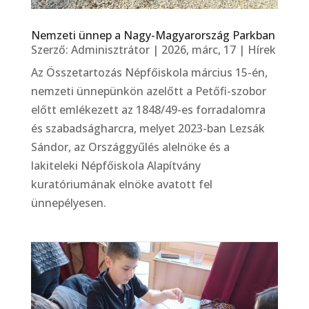
Nemzeti ünnep a Nagy-Magyarország Parkban
Szerző:
Adminisztrátor
|
2026, márc, 17
|
Hírek
Az Összetartozás Népfőiskola március 15-én,
nemzeti ünnepünkön azelőtt a Petőfi-szobor
előtt emlékezett az 1848/49-es forradalomra
és szabadságharcra, melyet 2023-ban Lezsák
Sándor, az Országgyűlés alelnöke és a
lakiteleki Népfőiskola Alapítvány
kuratóriumának elnöke avatott fel
ünnepélyesen.