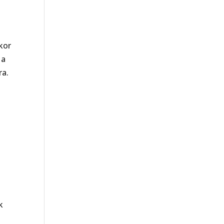
kor
 a
ra.
k