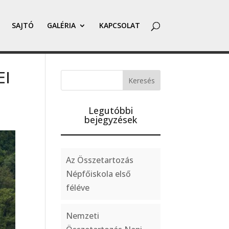
SAJTÓ
GALÉRIA
KAPCSOLAT
EI
Legutóbbi
bejegyzések
Az Összetartozás
Népfőiskola első
féléve
Nemzeti