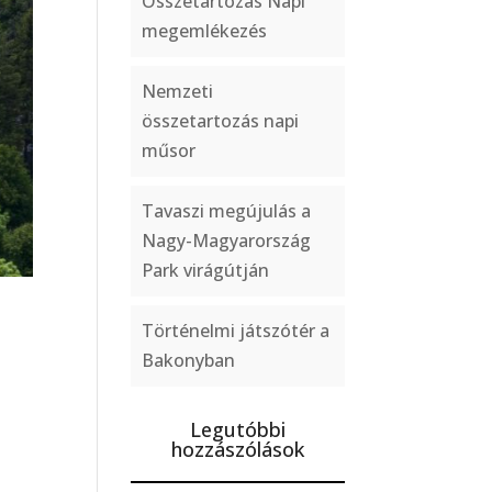
Összetartozás Napi
megemlékezés
Nemzeti
összetartozás napi
műsor
Tavaszi megújulás a
Nagy-Magyarország
Park virágútján
Történelmi játszótér a
Bakonyban
Legutóbbi
hozzászólások