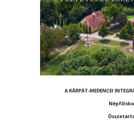
A KÁRPÁT-MEDENCEI INTEGRÁC
Népfőiskol
Összetarto