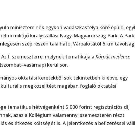
ula miniszterelnök egykori vadászkastélya köré épülő, egy
nelmi miliőjű királyszállási Nagy-Magyarország Park. A Park
önlegesen szép részén található, Várpalotától 6 km távolság
:
Az I. szemeszterre, melynek tematikája a
Kárpát-medence
 (szombat–vasárnap) kerül sor.
ományos oktatási keretekből sok tekintetben kilépve, egy
 kulturális megközelítést magában foglaló oktatási
ge tematikus hétvégenként 5.000 forint regisztrációs díj
umnak, azaz a Kollégium valamennyi szemeszterén részt
lás és étkezés költségét is. A jelentkezés a befizetéssel váli