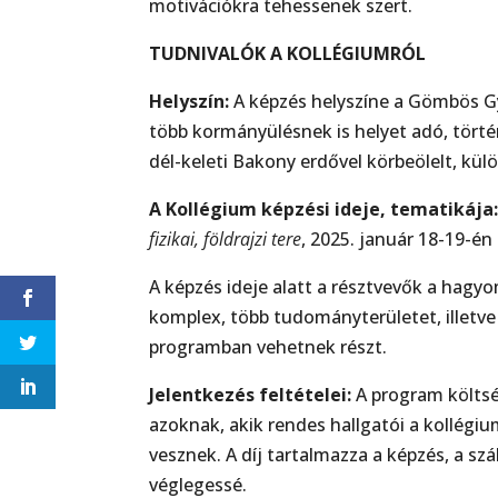
motivációkra tehessenek szert.
TUDNIVALÓK A KOLLÉGIUMRÓL
Helyszín:
A képzés helyszíne a Gömbös Gy
több kormányülésnek is helyet adó, törté
dél-keleti Bakony erdővel körbeölelt, kül
A Kollégium képzési ideje, tematikája
fizikai, földrajzi tere
, 2025. január 18-19-én
A képzés ideje alatt a résztvevők a hagy
komplex, több tudományterületet, illetve
programban vehetnek részt.
Jelentkezés feltételei:
A program költsé
azoknak, akik rendes hallgatói a kollégi
vesznek. A díj tartalmazza a képzés, a szál
véglegessé.