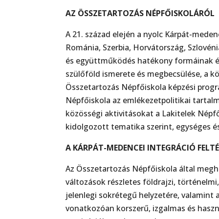
AZ ÖSSZETARTOZÁS NÉPFŐISKOLÁRÓL
A 21. század elején a nyolc Kárpát-medenc
Románia, Szerbia, Horvátország, Szlovén
és együttműködés hatékony formáinak és 
szülőföld ismerete és megbecsülése, a k
Összetartozás Népfőiskola képzési progr
Népfőiskola az emlékezetpolitikai tarta
közösségi aktivitásokat a Lakitelek Népfő
kidolgozott tematika szerint, egységes é
A KÁRPÁT-MEDENCEI INTEGRÁCIÓ FELTÉT
Az Összetartozás Népfőiskola által meghi
változások részletes földrajzi, történel
jelenlegi sokrétegű helyzetére, valamint
vonatkozóan korszerű, izgalmas és haszn