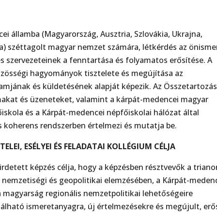
ei államba (Magyarország, Ausztria, Szlovákia, Ukrajna,
ia) széttagolt magyar nemzet számára, létkérdés az önisme
szervezeteinek a fenntartása és folyamatos erősítése. A
özösségi hagyományok tisztelete és megújítása az
amjának és küldetésének alapját képezik. Az Összetartozá
lmakat és üzeneteket, valamint a kárpát-medencei magyar
iskola és a Kárpát-medencei népfőiskolai hálózat által
s koherens rendszerben értelmezi és mutatja be.
ELEI, ESÉLYEI ÉS FELADATAI KOLLÉGIUM CÉLJA
rdetett képzés célja, hogy a képzésben résztvevők a triano
mi, nemzetiségi és geopolitikai elemzésében, a Kárpát-meden
 a magyarság regionális nemzetpolitikai lehetőségeire
álható ismeretanyagra, új értelmezésekre és megújult, erő