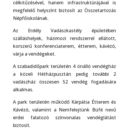
célkitűzésével, hanem infrastruktúrájával is
megfelelő helyszínt biztosít az Összetartozás
Népfőiskolának.
Az Erdély Vadászkastély épületében
szálláshelyek, házimozi rendszerrel ellátott,
korszerű konferenciaterem, étterem, kávézó,
várja a vendégeket.
A szabadidőpark területén 4 önálló vendégház
a közeli Hétházpusztán pedig további 2
vadászház összesen 52 vendég fogadására
alkalmas.
A park területén működő Kárpátia Étterem és
Kávézó, valamint a Nemfelejtünk Büfé nevű
erdei falatozó színvonalas vendéglátást
biztosít.