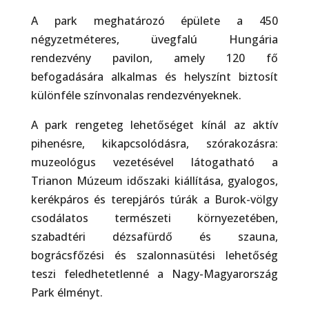
A park meghatározó épülete a 450
négyzetméteres, üvegfalú Hungária
rendezvény pavilon, amely 120 fő
befogadására alkalmas és helyszínt biztosít
különféle színvonalas rendezvényeknek.
A park rengeteg lehetőséget kínál az aktív
pihenésre, kikapcsolódásra, szórakozásra:
muzeológus vezetésével látogatható a
Trianon Múzeum időszaki kiállítása, gyalogos,
kerékpáros és terepjárós túrák a Burok-völgy
csodálatos természeti környezetében,
szabadtéri dézsafürdő és szauna,
bográcsfőzési és szalonnasütési lehetőség
teszi feledhetetlenné a Nagy-Magyarország
Park élményt.