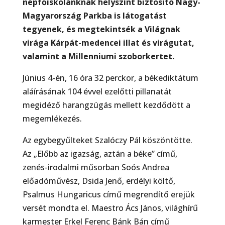
népfőiskolánknak helyszínt biztosító Nagy-
Magyarország Parkba is látogatást
tegyenek, és megtekintsék a Világnak
virága Kárpát-medencei illat és virágutat,
valamint a Millenniumi szoborkertet.
Június 4-én, 16 óra 32 perckor, a békediktátum
aláírásának 104 évvel ezelőtti pillanatát
megidéző harangzúgás mellett kezdődött a
megemlékezés.
Az egybegyűlteket Szalóczy Pál köszöntötte.
Az „Előbb az igazság, aztán a béke” című,
zenés-irodalmi műsorban Soós Andrea
előadóművész, Dsida Jenő, erdélyi költő,
Psalmus Hungaricus című megrendítő erejük
versét mondta el. Maestro Ács János, világhírű
karmester Erkel Ferenc Bánk Bán című