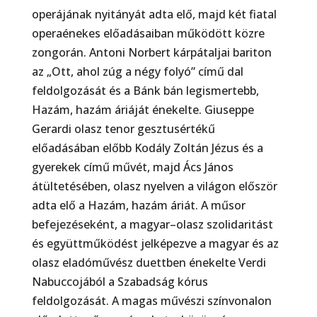
operájának nyitányát adta elő, majd két fiatal
operaénekes előadásaiban működött közre
zongorán. Antoni Norbert kárpátaljai bariton
az „Ott, ahol zúg a négy folyó” című dal
feldolgozását és a Bánk bán legismertebb,
Hazám, hazám áriáját énekelte. Giuseppe
Gerardi olasz tenor gesztusértékű
előadásában előbb Kodály Zoltán Jézus és a
gyerekek című művét, majd Ács János
átültetésében, olasz nyelven a világon először
adta elő a Hazám, hazám áriát. A műsor
befejezéseként, a magyar–olasz szolidaritást
és együttműködést jelképezve a magyar és az
olasz eladóművész duettben énekelte Verdi
Nabuccojából a Szabadság kórus
feldolgozását. A magas művészi színvonalon