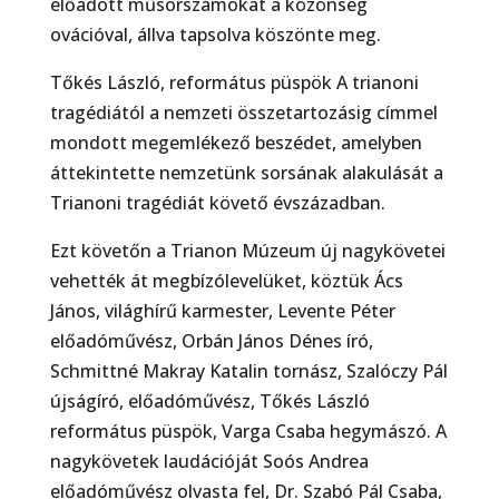
előadott műsorszámokat a közönség
ovációval, állva tapsolva köszönte meg.
Tőkés László, református püspök A trianoni
tragédiától a nemzeti összetartozásig címmel
mondott megemlékező beszédet, amelyben
áttekintette nemzetünk sorsának alakulását a
Trianoni tragédiát követő évszázadban.
Ezt követőn a Trianon Múzeum új nagykövetei
vehették át megbízólevelüket, köztük Ács
János, világhírű karmester, Levente Péter
előadóművész, Orbán János Dénes író,
Schmittné Makray Katalin tornász, Szalóczy Pál
újságíró, előadóművész, Tőkés László
református püspök, Varga Csaba hegymászó. A
nagykövetek laudációját Soós Andrea
előadóművész olvasta fel, Dr. Szabó Pál Csaba,