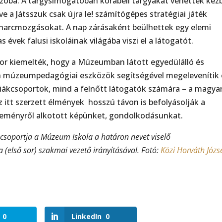
szoba. A tárgysimogatóban korabeli tárgyakat vehettek kéz
e a Játsszuk csak újra le! számítógépes stratégiai játék
 harcmozgásokat. A nap zárásaként beülhettek egy elemi
 évek falusi iskoláinak világába viszi el a látogatót.
kor kiemelték, hogy a Múzeumban látott egyedülálló és
ern múzeumpedagógiai eszközök segítségével megelevenítik 
diákcsoportok, mind a felnőtt látogatók számára – a magya
z itt szerzett élmények hosszú távon is befolyásolják a
seményről alkotott képünket, gondolkodásunkat.
 csoportja a Múzeum Iskola a határon nevet viselő
(első sor) szakmai vezető irányításával. Fotó:
Közi Horváth Józs
0
LinkedIn
0