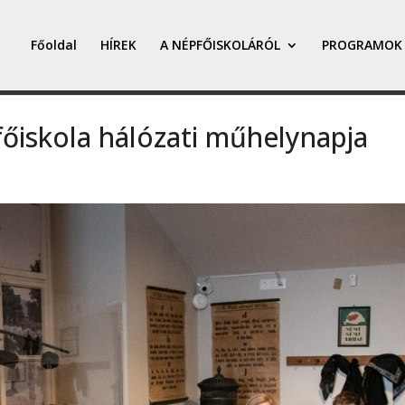
Főoldal
HÍREK
A NÉPFŐISKOLÁRÓL
PROGRAMOK
őiskola hálózati műhelynapja