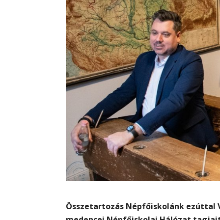
Összetartozás Népfőiskolánk ezúttal 
medencei Népfőiskolai Hálózat tagjait,