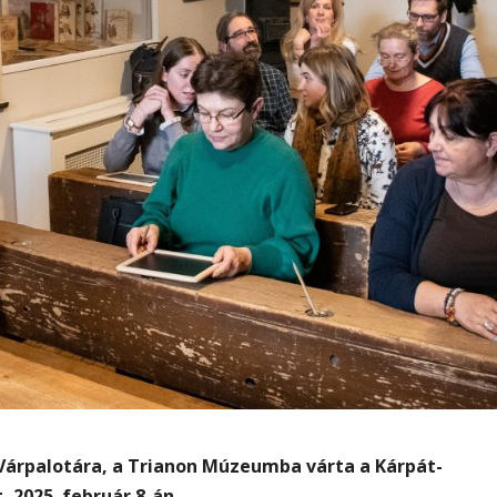
Várpalotára, a Trianon Múzeumba várta a Kárpát-
 2025. február 8-án.