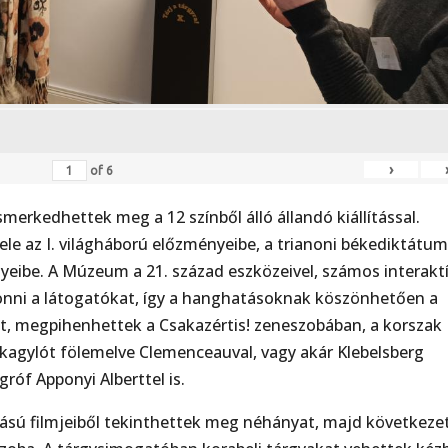
›
of
6
smerkedhettek meg a 12 színből álló állandó kiállítással.
ele az I. világháború előzményeibe, a trianoni békediktátu
eibe. A Múzeum a 21. század eszközeivel, számos interakt
 vonni a látogatókat, így a hanghatásoknak köszönhetően a
t, megpihenhettek a Csakazértis! zeneszobában, a korszak
fonkagylót fölemelve Clemenceauval, vagy akár Klebelsberg
róf Apponyi Alberttel is.
ású filmjeiből tekinthettek meg néhányat, majd következe