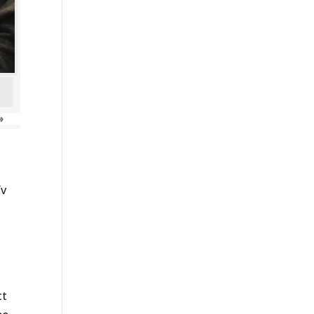
»
m
ív
tt