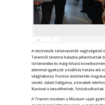
«
‹
A résztvevők tárlatvezetők segítségével i
Teremről teremre haladva pillanthattak b
történetébe és máig kiható következmény
elemmel igyekszik a kiállítás hatása alá
világháborús fronton érezhették maguka
zenéit, dalait hallgatva, a korabeli tele
Kunóval is beszélhettek, fotózkodhattak g
A Trianon moziban a Múzeum saját gyárt