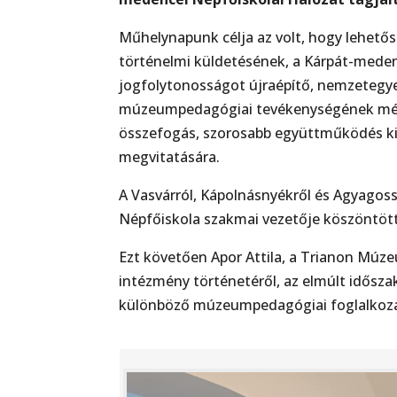
Műhelynapunk célja az volt, hogy lehető
történelmi küldetésének, a Kárpát-mede
jogfolytonosságot újraépítő, nemzetegye
múzeumpedagógiai tevékenységének mély
összefogás, szorosabb együttműködés kia
megvitatására.
A Vasvárról, Kápolnásnyékről és Agyagos
Népfőiskola szakmai vezetője köszöntö
Ezt követően Apor Attila, a Trianon Múze
intézmény történetéről, az elmúlt időszakb
különböző múzeumpedagógiai foglalkozáso