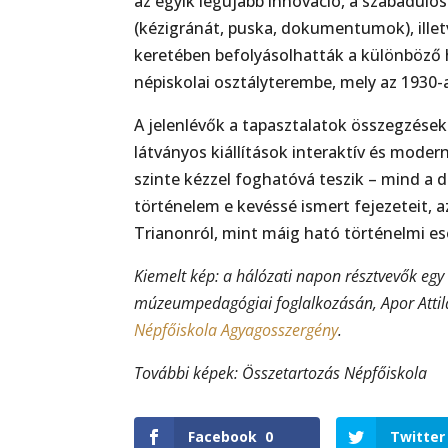
az egyik legújabb innováció, a szabaduló
(kézigránát, puska, dokumentumok), illetv
keretében befolyásolhatták a különböző
népiskolai osztályterembe, mely az 1930-as
A jelenlévők a tapasztalatok összegzése
látványos kiállítások interaktív és mod
szinte kézzel foghatóvá teszik – mind a 
történelem e kevéssé ismert fejezeteit, a
Trianonról, mint máig ható történelmi e
Kiemelt kép: a hálózati napon résztvevők egy
múzeumpedagógiai foglalkozásán, Apor Attila 
Népfőiskola Agyagosszergény
.
További képek: Összetartozás Népfőiskola
Facebook
0
Twitter