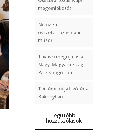
Összetartozás Napi
megemlékezés
Nemzeti
összetartozás napi
műsor
Tavaszi megújulás a
Nagy-Magyarország
Park virágútján
Történelmi játszótér a
Bakonyban
Legutóbbi
hozzászólások