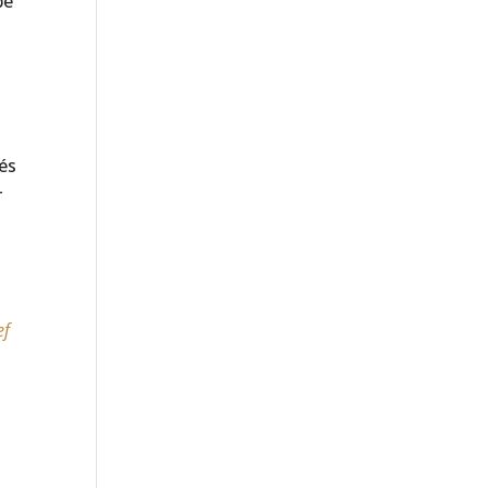
be
és
r
ef