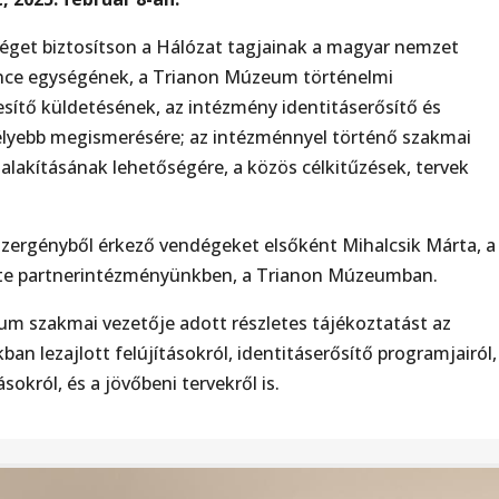
séget biztosítson a Hálózat tagjainak a magyar nemzet
nce egységének, a Trianon Múzeum történelmi
sítő küldetésének, az intézmény identitáserősítő és
ebb megismerésére; az intézménnyel történő szakmai
lakításának lehetőségére, a közös célkitűzések, tervek
szergényből érkező vendégeket elsőként Mihalcsik Márta, a
tte partnerintézményünkben, a Trianon Múzeumban.
um szakmai vezetője adott részletes tájékoztatást az
an lezajlott felújításokról, identitáserősítő programjairól,
król, és a jövőbeni tervekről is.