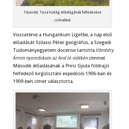
Tőserdő, Tisza holtág élővilágának felfedezése
csónakkal
Visszatérve a Hungarikum Ligetbe, a nap első
előadását Szilassi Péter geográfus, a Szegedi
Tudományegyetem docense tartotta
Vámbéry
Ármin nyomdokain az Aral tó vidékén
címmel.
Második élőadásának a Prinz Gyula földrajzi
felfedező kirgizisztáni expedíciói 1906-ban és
1909-ben címet választotta.