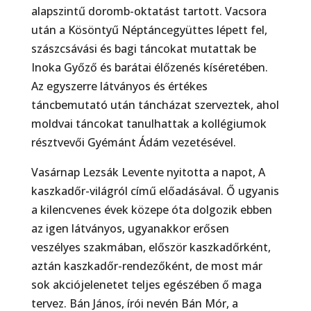
alapszintű doromb-oktatást tartott. Vacsora
után a Kösöntyű Néptáncegyüttes lépett fel,
szászcsávási és bagi táncokat mutattak be
Inoka Győző és barátai élőzenés kíséretében.
Az egyszerre látványos és értékes
táncbemutató után táncházat szerveztek, ahol
moldvai táncokat tanulhattak a kollégiumok
résztvevői Gyémánt Ádám vezetésével.
Vasárnap Lezsák Levente nyitotta a napot, A
kaszkadőr-világról című előadásával. Ő ugyanis
a kilencvenes évek közepe óta dolgozik ebben
az igen látványos, ugyanakkor erősen
veszélyes szakmában, először kaszkadőrként,
aztán kaszkadőr-rendezőként, de most már
sok akciójelenetet teljes egészében ő maga
tervez. Bán János, írói nevén Bán Mór, a