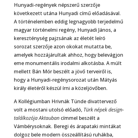
Hunyadi-regények népszerű szerzője
következett utána Hunyadi című előadásával.
A történelemben eddig legnagyobb terjedelmű
magyar történelmi regény, Hunyadi János, a
kereszténység pajzsának az életét leíró
sorozat szerzője azon okokat mutatta be,
amelyek hozzájárultak ahhoz, hogy belevágjon
eme monumentális irodalmi alkotásba. A múlt
mellett Bán Mór beszélt a jövő terveiről is,
hogy a Hunyadi-regénysorozat után Mátyás
király életéről készül írni a közeljövőben.
A Kollégiumban Hrivnák Tünde divattervező
volt a mostani utolsó előadó,
Türk népek design-
találkozója Aktauban
címmel beszélt a
Vámbérysoknak. Beregi és árapataki mintákat
dolgoz bele modern összeállítású ruhákba,