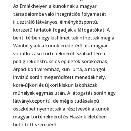
Az Emlékhelyen a kunoknak a magyar
társadalomba való integrációs folyamatát
illusztráló látványos, élményközpontú,
korszerű tárlatok fogadják a látogatókat. A
benti térben egy kisfilmet tekinthettek meg a
Vámbérysok a kunok eredetéről és magyar
vonatkozású történelméről. Szabad téren
pedig rekonstrukciós épületek sorakoznak,
Árpád-kori veremház, kun jurta, a mongol
invázió során megerődített menedékhely,
kora-újkori és újkori kiskun lakóházak,
műhelyek egymás után. A látogatás során egy
látványközpontú, de mégis tudásalapú
összképet nyerhettek a résztvevők a kunok
magyar történelméről és Hazánk életében
betöltött szerepéről.