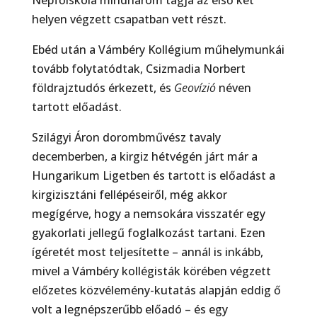
Népfőiskola mindhárom tagja az első két
helyen végzett csapatban vett részt.
Ebéd után a Vámbéry Kollégium műhelymunkái
tovább folytatódtak, Csizmadia Norbert
földrajztudós érkezett, és
Geovízió
néven
tartott előadást.
Szilágyi Áron dorombművész tavaly
decemberben, a kirgiz hétvégén járt már a
Hungarikum Ligetben és tartott is előadást a
kirgizisztáni fellépéseiről, még akkor
megígérve, hogy a nemsokára visszatér egy
gyakorlati jellegű foglalkozást tartani. Ezen
ígéretét most teljesítette – annál is inkább,
mivel a Vámbéry kollégisták körében végzett
előzetes közvélemény-kutatás alapján eddig ő
volt a legnépszerűbb előadó – és egy