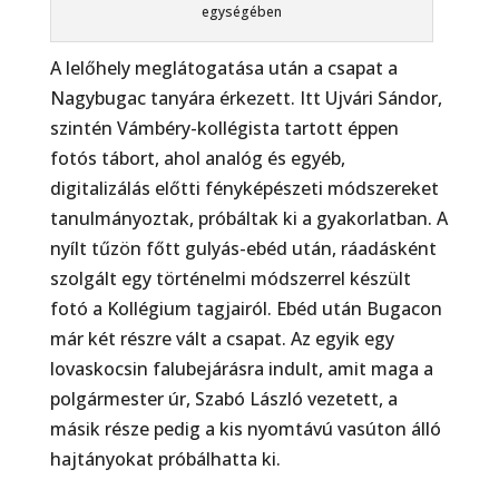
egységében
A lelőhely meglátogatása után a csapat a
Nagybugac tanyára érkezett. Itt Ujvári Sándor,
szintén Vámbéry-kollégista tartott éppen
fotós tábort, ahol analóg és egyéb,
digitalizálás előtti fényképészeti módszereket
tanulmányoztak, próbáltak ki a gyakorlatban. A
nyílt tűzön főtt gulyás-ebéd után, ráadásként
szolgált egy történelmi módszerrel készült
fotó a Kollégium tagjairól. Ebéd után Bugacon
már két részre vált a csapat. Az egyik egy
lovaskocsin falubejárásra indult, amit maga a
polgármester úr, Szabó László vezetett, a
másik része pedig a kis nyomtávú vasúton álló
hajtányokat próbálhatta ki.