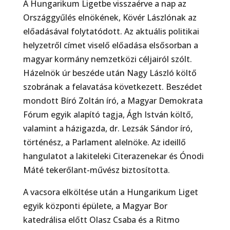
A Hungarikum Ligetbe visszaérve a nap az
Országgyűlés elnökének, Kövér Lászlónak az
előadásával folytatódott. Az aktuális politikai
helyzetről címet viselő előadása elsősorban a
magyar kormány nemzetközi céljairól szólt.
Házelnök úr beszéde után Nagy László költő
szobrának a felavatása következett. Beszédet
mondott Bíró Zoltán író, a Magyar Demokrata
Fórum egyik alapító tagja, Ágh István költő,
valamint a házigazda, dr. Lezsák Sándor író,
történész, a Parlament alelnöke. Az ideillő
hangulatot a lakiteleki Citerazenekar és Ónodi
Máté tekerőlant-művész biztosította.
A vacsora elköltése után a Hungarikum Liget
egyik központi épülete, a Magyar Bor
katedrálisa előtt Olasz Csaba és a Ritmo