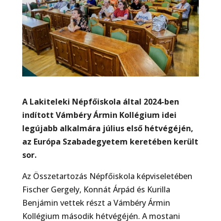
A Lakiteleki Népfőiskola által 2024-ben
indított Vámbéry Ármin Kollégium idei
legújabb alkalmára július első hétvégéjén,
az Európa Szabadegyetem keretében került
sor.
Az Összetartozás Népfőiskola képviseletében
Fischer Gergely, Konnát Árpád és Kurilla
Benjámin vettek részt a Vámbéry Ármin
Kollégium második hétvégéjén. A mostani