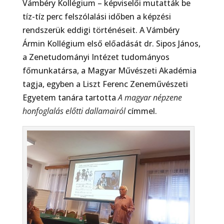
Vámbéry Kollégium – képviselői mutatták be
tíz-tíz perc felszólalási időben a képzési
rendszerük eddigi történéseit. A Vámbéry
Ármin Kollégium első előadását dr. Sipos János,
a Zenetudományi Intézet tudományos
főmunkatársa, a Magyar Művészeti Akadémia
tagja, egyben a Liszt Ferenc Zeneművészeti
Egyetem tanára tartotta
A magyar népzene
honfoglalás előtti dallamairól
címmel.