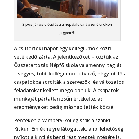
Sipos János előadása a népdalok, népzenék rokon
jegyeiről
A csütörtöki napot egy kollégiumok közti
vetélkedő zárta. A jelentkezőket – köztük az
Összetartozás Népfőiskola valamennyi tagját
– vegyes, több kollégiumot ötvöző, négy-öt fős
csapatokba sorolták a szervezők, és változatos
feladatokat kellett megoldaniuk. A csapatok
munkáját pártatlan zsűri értékelte, az
eredményeket pedig másnap tették közzé.
Pénteken a Vámbéry-kollégisták a szanki
Kiskun Emlékhelyre látogattak, ahol lehetőség
nyílott a kinti és benti rész megtekintésére is.