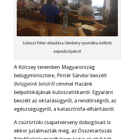
Szilassi Péter előadása Vámbéry nyomába indított
expedíciójukról
A Kölcsey teremben Magyarország
belügyminisztere, Pintér Sándor beszélt
Belügyeink belülről
címmel Hazánk
belpolitikájának kulisszatitkairól. Egyaránt
beszélt az oktatásügyről, a rendőrségről, az
egészségügyről, a katasztrófa-elhárításról.
A csütörtöki csapatverseny dobogósait is
ekkor jutalmazták meg, az Összetartozás