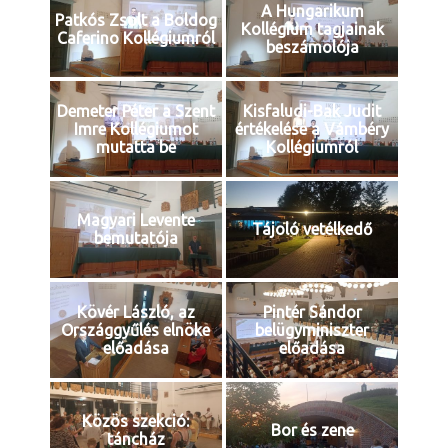
A Hungarikum
Patkós Zsolt a Boldog
Kollégium tagjainak
Caferino Kollégiumról
beszámolója
Demeter Péter a Szent
Kisfaludi-Bak Judit
Imre Kollégiumot
értékelése a Vámbéry
mutatta be
Kollégiumról
Magyari Levente
Tájoló vetélkedő
bemutatója
Kövér László, az
Pintér Sándor
Országgyűlés elnöke
belügyminiszter
előadása
előadása
Közös szekció:
Bor és zene
táncház