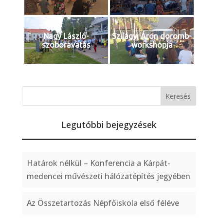
Nagy László-
Szilágyi Áron doromb-
szoboravatás
workshopja
Legutóbbi bejegyzések
Határok nélkül – Konferencia a Kárpát-
medencei művészeti hálózatépítés jegyében
Az Összetartozás Népfőiskola első féléve