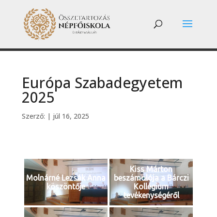
Európa Szabadegyetem
2025
Szerző:
|
júl 16, 2025
Kiss Márton
Molnárné Lezsák Anna
beszámolója a Bárczi
köszöntője
Kollégium
tevékenységéről