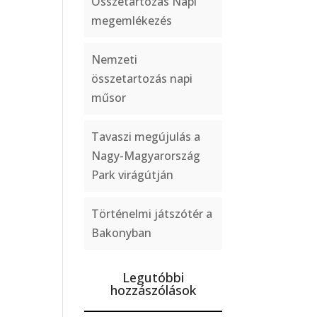
Összetartozás Napi
megemlékezés
Nemzeti
összetartozás napi
műsor
Tavaszi megújulás a
Nagy-Magyarország
Park virágútján
Történelmi játszótér a
Bakonyban
Legutóbbi
hozzászólások