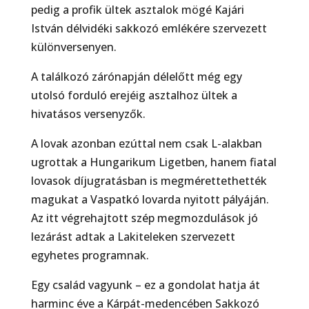
pedig a profik ültek asztalok mögé Kajári
István délvidéki sakkozó emlékére szervezett
különversenyen.
A találkozó zárónapján délelőtt még egy
utolsó forduló erejéig asztalhoz ültek a
hivatásos verseny­zők.
A lovak azonban ezúttal nem csak L-alakban
ugrottak a Hungarikum Ligetben, hanem fiatal
lo­vasok díjugratásban is megmérettethették
magukat a Vaspatkó lovarda nyitott pályáján.
Az itt végre­hajtott szép megmozdulások jó
lezárást adtak a Lakiteleken szervezett
egyhetes programnak.
Egy család vagyunk – ez a gondolat hatja át
harminc éve a Kárpát-medencében Sakkozó