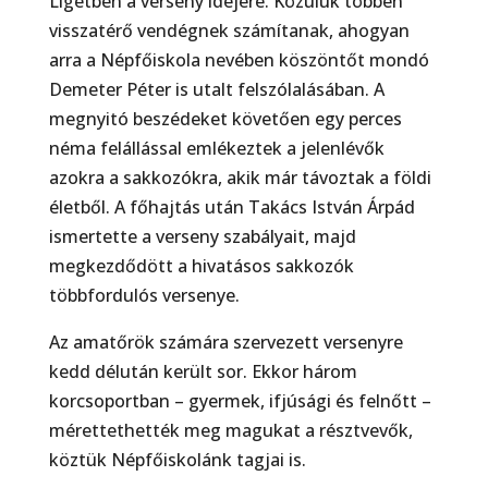
Ligetben a verseny idejére. Közülük többen
visszatérő vendég­nek számítanak, ahogyan
arra a Népfőiskola nevében köszöntőt mondó
Demeter Péter is utalt fel­szólalásában. A
megnyitó beszédeket követően egy perces
néma felállással emlékeztek a jelenlévők
azokra a sakkozók­ra, akik már távoztak a földi
életből. A főhajtás után Takács István Árpád
ismertette a ver­seny szabályait, majd
megkezdődött a hivatásos sakkozók
többfordulós versenye.
Az amatőrök számára szervezett versenyre
kedd délután került sor. Ekkor három
korcsoportban – gyermek, ifjúsági és felnőtt –
mérettethették meg magukat a résztvevők,
köztük Népfőiskolánk tagjai is.