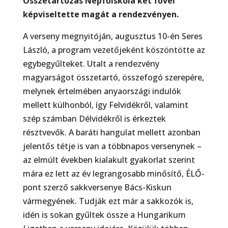
Összetartozás Népfőiskola két fővel
képviseltette magát a rendezvényen.
A verseny megnyitóján, augusztus 10-én Seres
László, a program vezetőjeként köszöntötte az
egy­begyűlteket. Utalt a rendezvény
magyarságot összetartó, összefogó szerepére,
melynek értelmében anyaországi indulók
mellett külhonból, így Felvidékről, valamint
szép számban Délvidékről is ér­keztek
résztvevők. A baráti hangulat mellett azonban
jelentős tétje is van a többnapos versenynek –
az elmúlt években kialakult gyakorlat szerint
mára ez lett az év legrangosabb minősítő, ÉLŐ-
pont szerző sakkversenye Bács-Kiskun
vármegyének. Tudják ezt már a sakkozók is,
idén is sokan gyűltek össze a Hungarikum