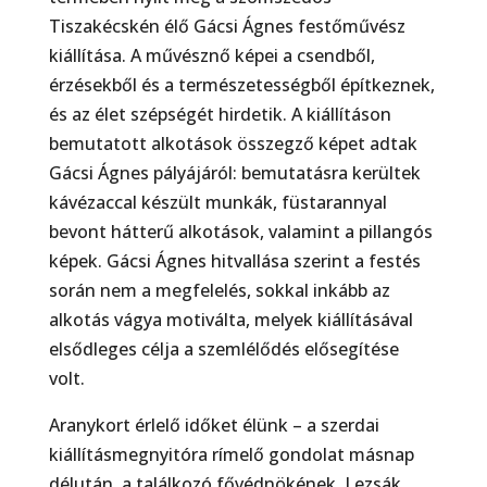
Tiszakécskén élő Gácsi Ágnes festőmű­vész
kiállítása. A művésznő képei a csendből,
érzésekből és a természetességből építkeznek,
és az élet szépségét hirdetik. A kiállításon
bemutatott alkotások összegző képet adtak
Gácsi Ágnes pályá­járól: bemutatásra kerültek
kávézaccal készült munkák, füstarannyal
bevont hátterű alkotások, vala­mint a pillangós
képek. Gácsi Ágnes hitvallása szerint a festés
során nem a megfelelés, sokkal in­kább az
alkotás vágya motiválta, melyek kiállításával
elsődleges célja a szemlélődés elősegítése
volt.
Aranykort érlelő időket élünk – a szerdai
kiállításmegnyitóra rímelő gondolat másnap
délután, a ta­lálkozó fővédnökének, Lezsák