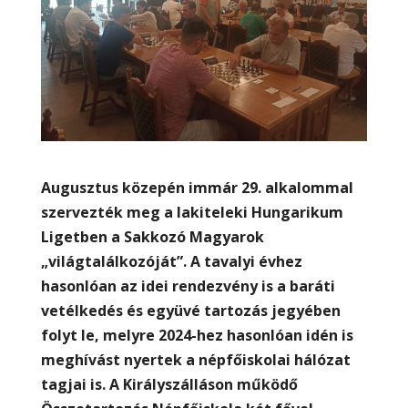
Augusztus közepén immár 29. alkalommal
szervezték meg a lakiteleki Hungarikum
Ligetben a Sakkozó Magyarok
„világtalálkozóját”. A tavalyi évhez
hasonlóan az idei rendezvény is a baráti
vetél­kedés és együvé tartozás jegyében
folyt le, melyre 2024-hez hasonlóan idén is
meghívást nyertek a népfőiskolai hálózat
tagjai is. A Királyszálláson működő