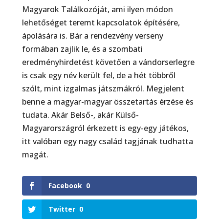
Magyarok Találkozóját, ami ilyen módon
lehetőséget teremt kapcsolatok építésére,
ápolására is. Bár a rendezvény verseny
formában zajlik le, és a szombati
eredményhirdetést követően a vándorserlegre
is csak egy név ke­rült fel, de a hét többről
szólt, mint izgalmas játszmákról. Megjelent
benne a magyar-magyar össze­tartás érzése és
tudata. Akár Belső-, akár Külső-
Magyarországról érkezett is egy-egy játékos,
itt való­ban egy nagy család tagjának tudhatta
magát.
Facebook
0
Twitter
0