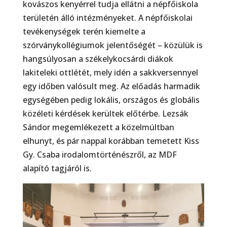
kovászos kenyérrel tudja ellátni a népfőiskola
területén álló intézményeket. A népfőiskolai
tevékenységek terén kiemelte a
szórványkollégiumok jelentőségét – közülük is
hangsúlyosan a székelykocsárdi diákok
lakiteleki ottlétét, mely idén a sakkversennyel
egy időben valósult meg. Az előadás harmadik
egységében pedig lokális, országos és globális
köz­életi kérdések kerültek előtérbe. Lezsák
Sándor megemlékezett a közelmúltban
elhunyt, és pár nappal korábban temetett Kiss
Gy. Csaba irodalom­történészről, az MDF
alapító tagjáról is.