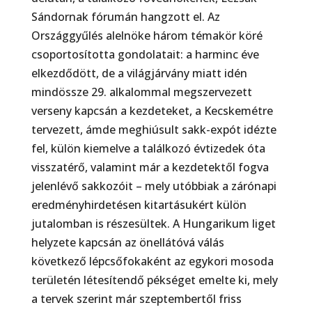
Sándornak fórumán hangzott el. Az
Országgyűlés alelnöke három té­makör köré
csoportosította gondolatait: a harminc éve
elkezdődött, de a világjárvány miatt idén
mindössze 29. alkalommal megszervezett
verseny kapcsán a kezdeteket, a Kecskemétre
tervezett, ámde meghiúsult sakk-expót idézte
fel, külön kiemelve a találkozó évtizedek óta
visszatérő, vala­mint már a kezdetektől fogva
jelenlévő sakkozóit – mely utóbbiak a zárónapi
eredményhirdetésen kitartásukért külön
jutalomban is részesültek. A Hungarikum liget
helyzete kapcsán az önellátóvá válás
következő lépcsőfokaként az egykori mosoda
területén létesítendő pékséget emelte ki, mely
a tervek szerint már szeptembertől friss