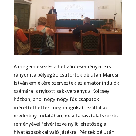
A megemlékezés a hét záróeseményeire is
rányomta bélyegét: csütörtök délután Marosi
István em­lékére szerveztek az amatőr indulók
számára is nyitott sakkversenyt a Kölcsey
házban, ahol négy-négy fős csapatok
mérettethették meg magukat; ezáltal az
eredmény tudatában, de a tapasztalatszer­zés
reményével felvértezve nyílt lehetőség a
hivatásosokkal való játékra. Péntek délután