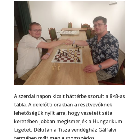
A szerdai napon kicsit háttérbe szorult a 8×8-as
tábla. A délelőtti órákban a résztvevőknek
lehetőségük nyílt arra, hogy vezetett séta
keretében jobban megismerjék a Hungarikum
Ligetet. Délután a Tisza vendégház Gálfalvi
termében nyílt meg a szomszédos