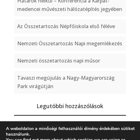
Határok nélkül – Konferencia a Kárpát-
medencei művészeti hálózatépítés jegyében
Az Összetartozás Népfőiskola első féléve
Nemzeti Összetartozás Napi megemlékezés
Nemzeti összetartozás napi műsor
Tavaszi megújulás a Nagy-Magyarország
Park virágútján
Legutóbbi hozzászólások
A weboldalon a minőségi felhasználói élmény érdekében sütiket
használunk.
You can find out more about which cookies we are using or