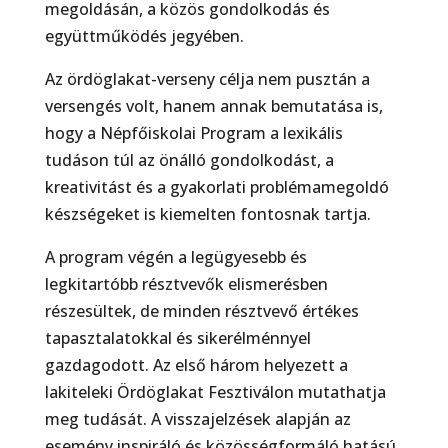
megoldásán, a közös gondolkodás és
együttműködés jegyében.
Az ördöglakat-verseny célja nem pusztán a
versengés volt, hanem annak bemutatása is,
hogy a Népfőiskolai Program a lexikális
tudáson túl az önálló gondolkodást, a
kreativitást és a gyakorlati problémamegoldó
készségeket is kiemelten fontosnak tartja.
A program végén a legügyesebb és
legkitartóbb résztvevők elismerésben
részesültek, de minden résztvevő értékes
tapasztalatokkal és sikerélménnyel
gazdagodott. Az első három helyezett a
lakiteleki Ördöglakat Fesztiválon mutathatja
meg tudását. A visszajelzések alapján az
esemény inspiráló és közösségformáló hatású