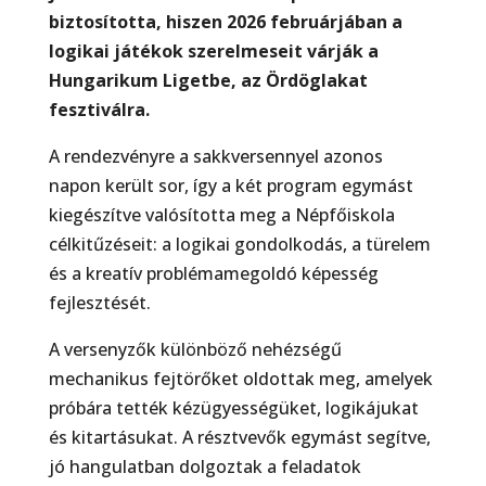
biztosította, hiszen 2026 februárjában a
logikai játékok szerelmeseit várják a
Hungarikum Ligetbe, az Ördöglakat
fesztiválra.
A rendezvényre a sakkversennyel azonos
napon került sor, így a két program egymást
kiegészítve valósította meg a Népfőiskola
célkitűzéseit: a logikai gondolkodás, a türelem
és a kreatív problémamegoldó képesség
fejlesztését.
A versenyzők különböző nehézségű
mechanikus fejtörőket oldottak meg, amelyek
próbára tették kézügyességüket, logikájukat
és kitartásukat. A résztvevők egymást segítve,
jó hangulatban dolgoztak a feladatok