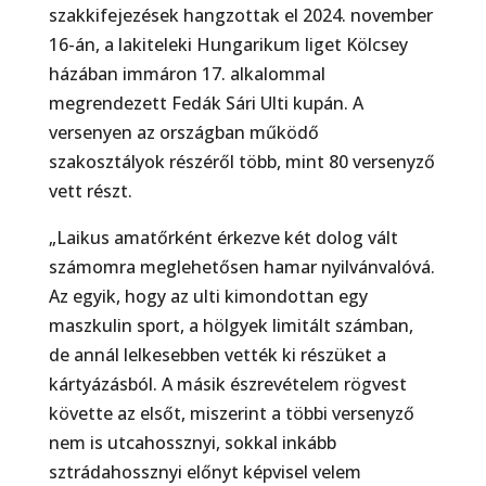
szakkifejezések hangzottak el 2024. november
16-án, a lakiteleki Hungarikum liget Kölcsey
házában immáron 17. alkalommal
megrendezett Fedák Sári Ulti kupán. A
versenyen az országban működő
szakosztályok részéről több, mint 80 versenyző
vett részt.
„Laikus amatőrként érkezve két dolog vált
számomra meglehetősen hamar nyilvánvalóvá.
Az egyik, hogy az ulti kimondottan egy
maszkulin sport, a hölgyek limitált számban,
de annál lelkesebben vették ki részüket a
kártyázásból. A másik észrevételem rögvest
követte az elsőt, miszerint a többi versenyző
nem is utcahossznyi, sokkal inkább
sztrádahossznyi előnyt képvisel velem