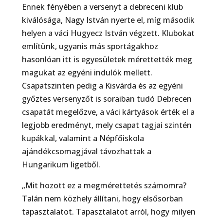
Ennek fényében a versenyt a debreceni klub
kiválósága, Nagy István nyerte el, míg második
helyen a váci Hugyecz István végzett. Klubokat
említünk, ugyanis más sportágakhoz
hasonlóan itt is egyesü­letek mérettették meg
magukat az egyéni indulók mellett.
Csapatszinten pedig a Kisvárda és az egyéni
győztes versenyzőt is soraiban tudó Debrecen
csapatát megelőzve, a váci kártyások érték el a
legjobb eredményt, mely csapat tagjai szintén
kupákkal, valamint a Népfőiskola
ajándékcsomagjá­val távozhattak a
Hungarikum ligetből.
„Mit hozott ez a megmérettetés számomra?
Talán nem közhely állítani, hogy elsősorban
tapasztala­tot. Tapasztalatot arról, hogy milyen