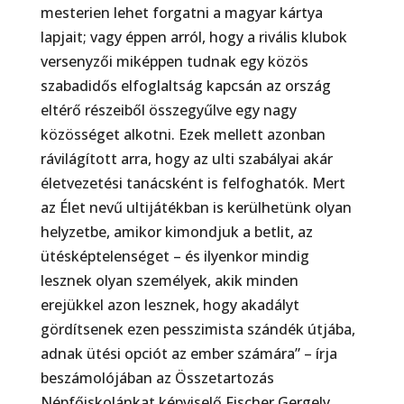
mesterien lehet forgatni a magyar kártya
lapjait; vagy éppen arról, hogy a rivális klubok
versenyzői miképpen tudnak egy közös
szabadidős elfoglaltság kapcsán az ország
eltérő részeiből összegyűlve egy nagy
közösséget alkotni. Ezek mellett azonban
rávilágított arra, hogy az ulti szabályai akár
életvezetési tanácsként is felfog­hatók. Mert
az Élet nevű ultijátékban is kerülhetünk olyan
helyzetbe, amikor kimondjuk a betlit, az
ütésképtelenséget – és ilyenkor mindig
lesznek olyan személyek, akik minden
erejükkel azon lesz­nek, hogy akadályt
gördítsenek ezen pesszimista szándék útjába,
adnak ütési opciót az ember szá­mára” – írja
beszámolójában az Összetartozás
Népfőiskolánkat képviselő Fischer Gergely.