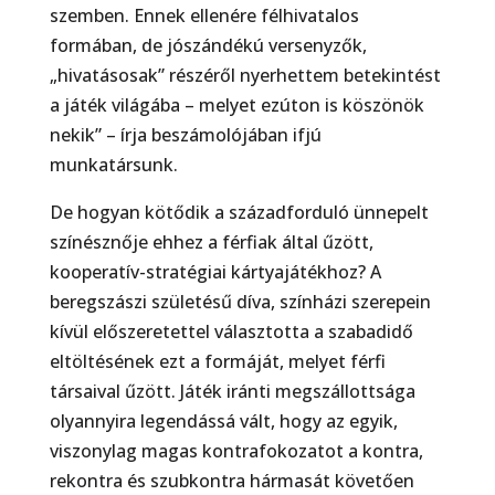
szemben. En­nek ellenére félhivatalos
formában, de jószándékú versenyzők,
„hivatásosak” részéről nyerhettem betekintést
a játék világába – melyet ezúton is köszönök
nekik” – írja beszámolójában ifjú
munkatársunk.
De hogyan kötődik a századforduló ünnepelt
színésznője ehhez a férfiak által űzött,
kooperatív-stra­tégiai kártyajátékhoz? A
beregszászi születésű díva, színházi szerepein
kívül előszeretettel választotta a szabadidő
eltöltésének ezt a formáját, melyet férfi
társaival űzött. Játék iránti megszál­lottsága
olyannyira legendássá vált, hogy az egyik,
viszonylag magas kontrafokozatot a kontra,
re­kontra és szubkontra hármasát követően