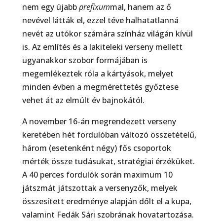
nem egy újabb
prefixum
mal, hanem az ő
nevével látták el, ezzel téve halhatatlanná
nevét az utókor számára színház világán kívül
is. Az említés és a lakiteleki verseny mellett
ugyanakkor szobor formájában is
megemlékeztek róla a kártyások, melyet
minden évben a megmérettetés győztese
vehet át az elmúlt év bajnokától.
A november 16-án megrendezett verseny
keretében hét fordulóban változó összetételű,
három (esetenként négy) fős csoportok
mérték össze tudásukat, stratégiai érzéküket.
A 40 perces fordulók során maximum 10
játszmát játszottak a versenyzők, melyek
összesített eredménye alapján dőlt el a kupa,
valamint Fedák Sári szobrának hovatartozása.