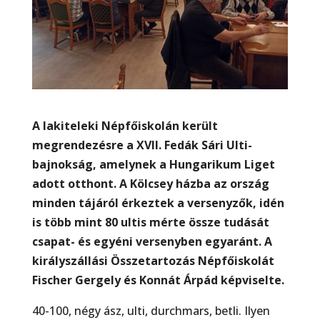
A lakiteleki Népfőiskolán került
megrendezésre a XVII. Fedák Sári Ulti-
bajnokság, amelynek a Hungarikum Liget
adott otthont. A Kölcsey házba az ország
minden tájáról érkeztek a versenyzők, idén
is több mint 80 ultis mérte össze tudását
csapat- és egyéni versenyben egyaránt. A
királyszállási Összetartozás Népfőiskolát
Fischer Gergely és Konnát Árpád képviselte.
40-100, négy ász, ulti, durchmars, betli. Ilyen