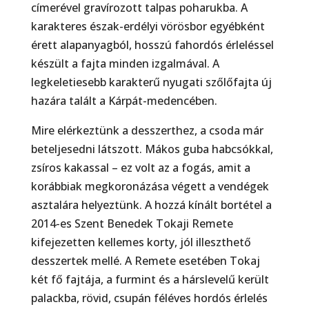
címerével gravírozott talpas poharukba. A
karakteres észak-erdélyi vörösbor egyébként
érett alapanyagból, hosszú fahordós érleléssel
készült a fajta minden izgalmával. A
legkeletiesebb karakterű nyugati szőlőfajta új
hazára talált a Kárpát-medencében.
Mire elérkeztünk a desszerthez, a csoda már
beteljesedni látszott. Mákos guba habcsókkal,
zsíros kakassal – ez volt az a fogás, amit a
korábbiak megkoronázása végett a vendégek
asztalára helyeztünk. A hozzá kínált bortétel a
2014-es Szent Benedek Tokaji Remete
kifejezetten kellemes korty, jól illeszthető
desszertek mellé. A Remete esetében Tokaj
két fő fajtája, a furmint és a hárslevelű került
palackba, rövid, csupán féléves hordós érlelés