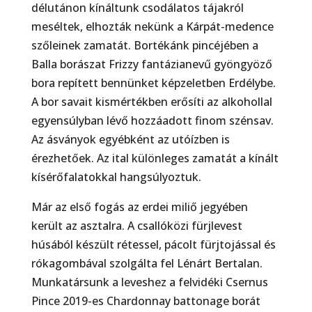
délutánon kínáltunk csodálatos tájakról
meséltek, elhozták nekünk a Kárpát-medence
szőleinek zamatát. Bortékánk pincéjében a
Balla borászat Frizzy fantázianevű gyöngyöző
bora repített bennünket képzeletben Erdélybe.
A bor savait kismértékben erősíti az alkohollal
egyensúlyban lévő hozzáadott finom szénsav.
Az ásványok egyébként az utóízben is
érezhetőek. Az ital különleges zamatát a kínált
kísérőfalatokkal hangsúlyoztuk.
Már az első fogás az erdei miliő jegyében
került az asztalra. A csallóközi fürjlevest
húsából készült rétessel, pácolt fürjtojással és
rókagombával szolgálta fel Lénárt Bertalan.
Munkatársunk a leveshez a felvidéki Csernus
Pince 2019-es Chardonnay battonage borát