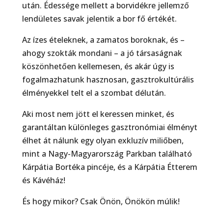
után. Édessége mellett a borvidékre jellemző
lendületes savak jelentik a bor fő értékét.
Az ízes ételeknek, a zamatos boroknak, és –
ahogy szokták mondani – a jó társaságnak
köszönhetően kellemesen, és akár úgy is
fogalmazhatunk hasznosan, gasztrokultúrális
élményekkel telt el a szombat délután.
Aki most nem jött el keressen minket, és
garantáltan különleges gasztronómiai élményt
élhet át nálunk egy olyan exkluzív miliőben,
mint a Nagy-Magyarország Parkban található
Kárpátia Bortéka pincéje, és a Kárpátia Étterem
és Kávéház!
És hogy mikor? Csak Önön, Önökön múlik!