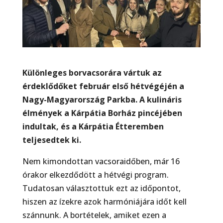
Különleges borvacsorára vártuk az
érdeklődőket február első hétvégéjén a
Nagy-Magyarország Parkba. A kulináris
élmények a Kárpátia Borház pincéjében
indultak, és a Kárpátia Étteremben
teljesedtek ki.
Nem kimondottan vacsoraidőben, már 16
órakor elkezdődött a hétvégi program.
Tudatosan választottuk ezt az időpontot,
hiszen az ízekre azok harmóniájára időt kell
szánnunk. A bortételek, amiket ezen a