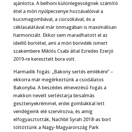
ajánlotta. A belhoni különlegességnek számító
étel a móri nyúlpecsenye hozzávalóival a
kucsmagombával, a csicsókával, és a
céklasalátával már önmagában is maximálisan
harmonizált. Ekkor sem maradhatott el az
ideillő bortétel, ami a móri borvidék ismert
szakembere Miklós Csabi által Ezredes Ezerjó
2019-re keresztelt bora volt.
Harmadik fogás: „Bakony sertés emlékére” –
ekkorra már megérkeztünk a csodálatos
Bakonyba. A beszédes elnevezésű fogás a
makkon nevelt sertéstarja birsalmás
gesztenyekrémmel, erdei gombákkal lett
vendégeink elé szervírozva, és amíg
elfogyasztották, Nachbil Syrah 2018-as bort
töltöttünk a Nagy-Magyarország Park