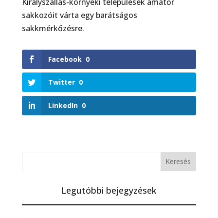
Királyszállás-környéki települések amatőr
sakkozóit várta egy barátságos
sakkmérkőzésre.
Facebook
0
Twitter
0
LinkedIn
0
Legutóbbi bejegyzések