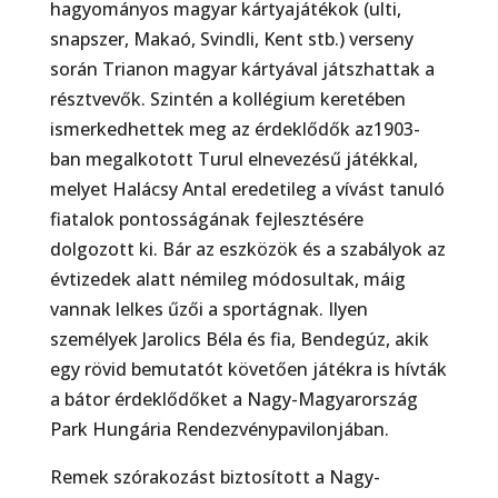
hagyományos magyar kártyajátékok (ulti,
snapszer, Makaó, Svindli, Kent stb.) verseny
során Trianon magyar kártyával játszhattak a
résztvevők. Szintén a kollégium keretében
ismerkedhettek meg az érdeklődők az1903-
ban megalkotott Turul elnevezésű játékkal,
melyet Halácsy Antal eredetileg a vívást tanuló
fiatalok pontosságának fejlesztésére
dolgozott ki. Bár az eszközök és a szabályok az
évtizedek alatt némileg módosultak, máig
vannak lelkes űzői a sportágnak. Ilyen
személyek Jarolics Béla és fia, Bendegúz, akik
egy rövid bemutatót követően játékra is hívták
a bátor érdeklődőket a Nagy-Magyarország
Park Hungária Rendezvénypavilonjában.
Remek szórakozást biztosított a Nagy-