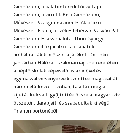
Gimnázium, a balatonfüredi Lóczy Lajos
Gimnázium, a zirci III. Béla Gimnázium,
Művészeti Szakgimnázium és Alapfokú
Művészeti Iskola, a székesfehérvári Vasvári Pál
Gimnázium és a várpalotai Thuri György
Gimnázium diákjai alkotta csapatok
próbálhatták ki először a játékot. Der idén
januárban Hálózati szakmai napunk keretében
a népfőiskolák képviselői is az idővel és
egymással versenyezve küzdötték magukat át
három elátkozott szobán, találták meg a
kijutás kulcsait, gyűjtötték össze a magyar szív
összetört darabjait, és szabadultak ki végül
Trianon börtönéből.