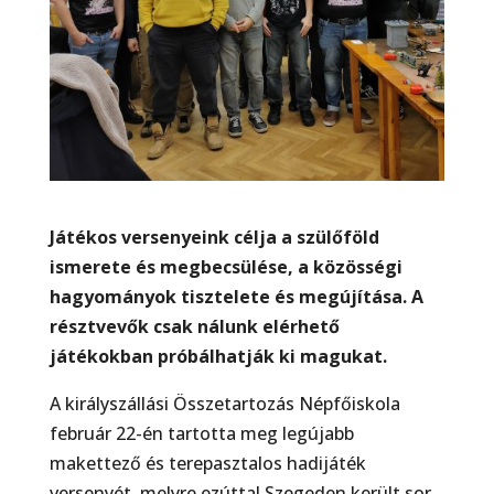
Játékos versenyeink célja a szülőföld
ismerete és megbecsülése, a közösségi
hagyományok tisztelete és megújítása. A
résztvevők csak nálunk elérhető
játékokban próbálhatják ki magukat.
A királyszállási Összetartozás Népfőiskola
február 22-én tartotta meg legújabb
makettező és terepasztalos hadijáték
versenyét, melyre ezúttal Szegeden került sor.