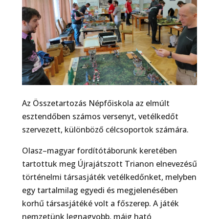
Az Összetartozás Népfőiskola az elmúlt
esztendőben számos versenyt, vetélkedőt
szervezett, különböző célcsoportok számára.
Olasz–magyar fordítótáborunk keretében
tartottuk meg Újrajátszott Trianon elnevezésű
történelmi társasjáték vetélkedőnket, melyben
egy tartalmilag egyedi és megjelenésében
korhű társasjátéké volt a főszerep. A játék
nemzetünk legnagyobb, máig ható