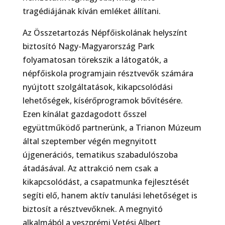
tragédiájának kíván emléket állítani.
Az Összetartozás Népfőiskolának helyszínt
biztosító Nagy-Magyarország Park
folyamatosan törekszik a látogatók, a
népfőiskola programjain résztvevők számára
nyújtott szolgáltatások, kikapcsolódási
lehetőségek, kísérőprogramok bővítésére.
Ezen kínálat gazdagodott ősszel
együttműködő partnerünk, a Trianon Múzeum
által szeptember végén megnyitott
újgenerációs, tematikus szabadulószoba
átadásával. Az attrakció nem csak a
kikapcsolódást, a csapatmunka fejlesztését
segíti elő, hanem aktív tanulási lehetőséget is
biztosít a résztvevőknek. A megnyitó
alkalmából a veszprémi Vetési Albert